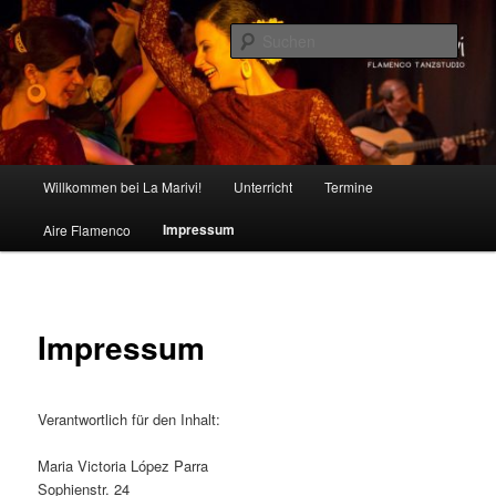
Zum
Inhalt
Such
wechseln
La Marivi – Die Flamenco-
Tanzschule in Kassel
Hauptmenü
Willkommen bei La Marivi!
Unterricht
Termine
Impressum
Aire Flamenco
Impressum
Verantwortlich für den Inhalt:
Maria Victoria López Parra
Sophienstr. 24